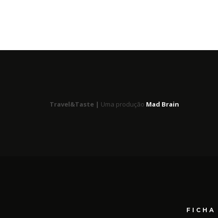
Travel&Taste |
Uma produção
Mad Brain
FICHA