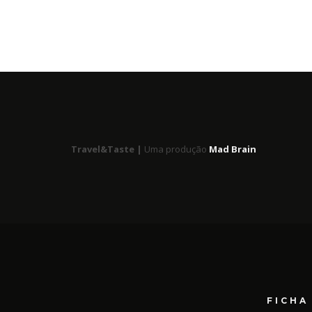
Travel&Taste |
Uma produção
Mad Brain
FICHA