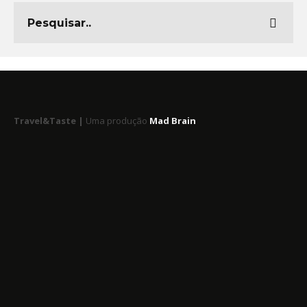
Travel&Taste |
Uma produção
Mad Brain