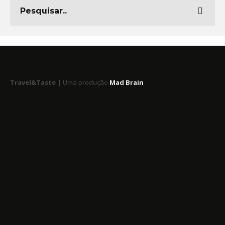
Travel&Taste |
Uma produção
Mad Brain