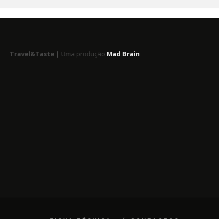
Travel&Taste |
Uma produção
Mad Brain