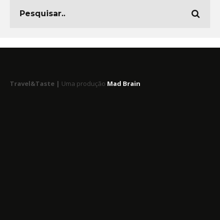
Travel&Taste |
Uma produção
Mad Brain