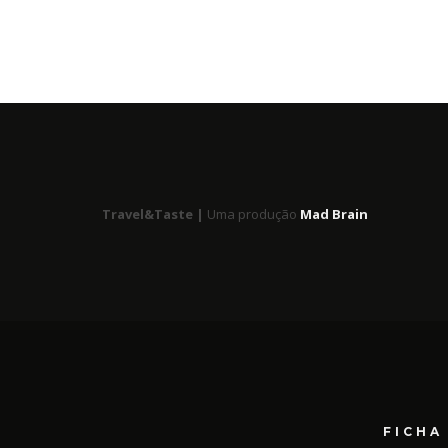
Travel&Taste |
Uma produção
Mad Brain
FICHA