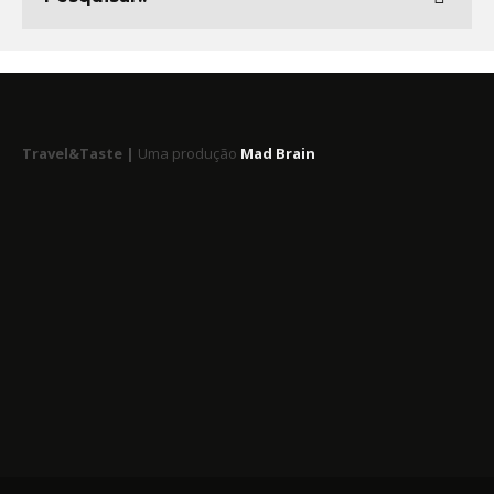
Travel&Taste |
Uma produção
Mad Brain