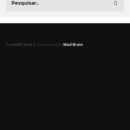
Travel&Taste |
Uma produção
Mad Brain