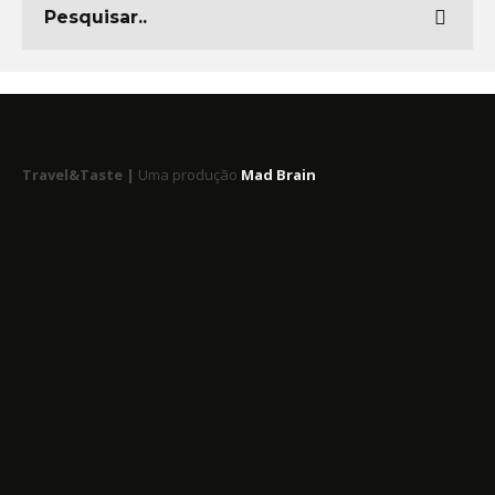
Travel&Taste |
Uma produção
Mad Brain