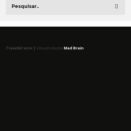
Travel&Taste |
Uma produção
Mad Brain