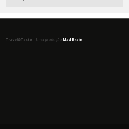
Travel&Taste |
Uma produção
Mad Brain