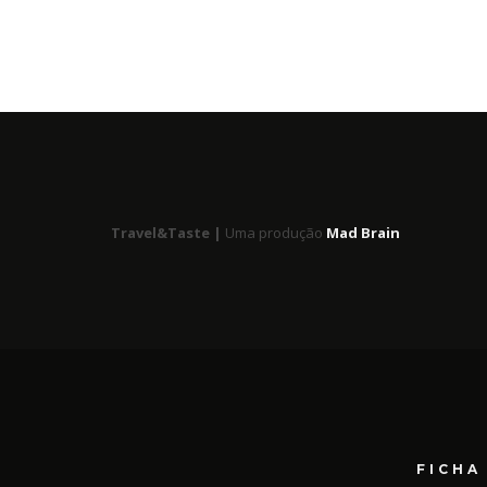
Travel&Taste |
Uma produção
Mad Brain
FICHA