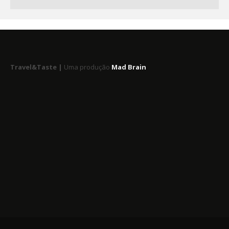
Travel&Taste |
Uma produção
Mad Brain