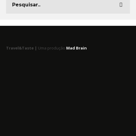
Travel&Taste |
Uma produção
Mad Brain