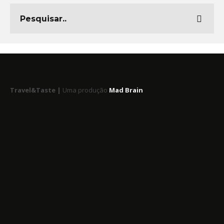
Travel&Taste |
Uma produção
Mad Brain