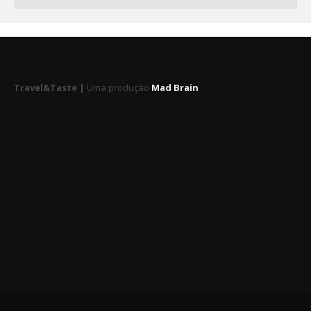
Travel&Taste |
Uma produção
Mad Brain