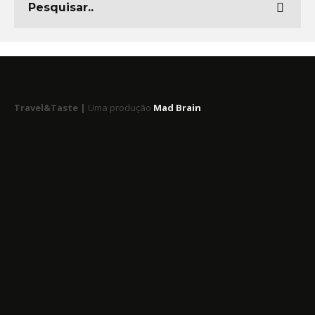
Travel&Taste |
Uma produção
Mad Brain