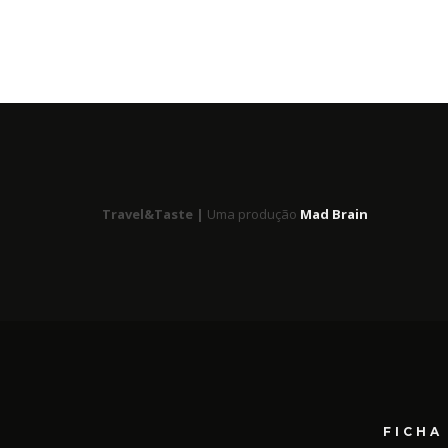
Travel&Taste |
Uma produção
Mad Brain
FICHA