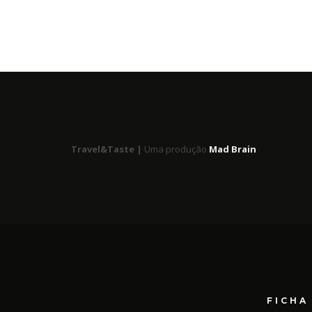
Travel&Taste |
Uma produção
Mad Brain
FICHA