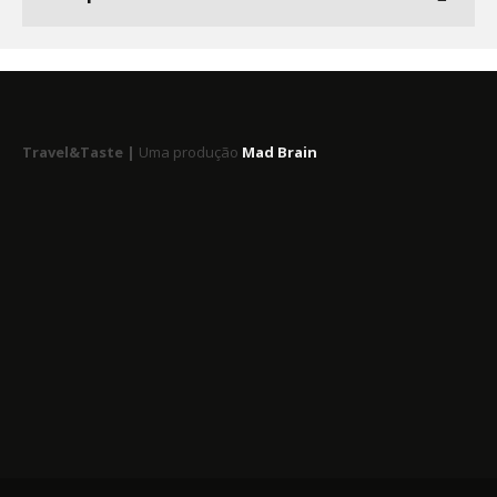
Travel&Taste |
Uma produção
Mad Brain