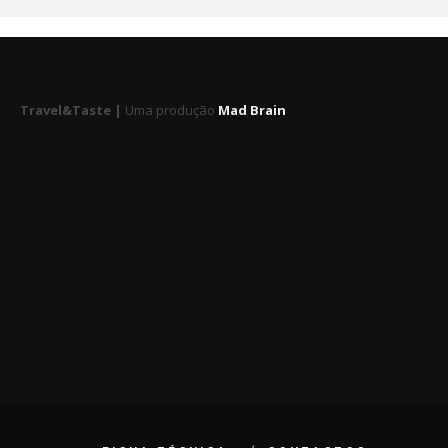
Travel&Taste |
Uma produção
Mad Brain