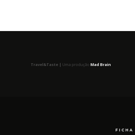
Travel&Taste |
Uma produção
Mad Brain
FICHA