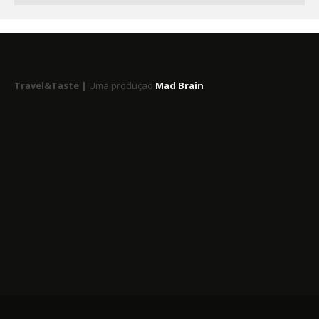
Travel&Taste |
Uma produção
Mad Brain