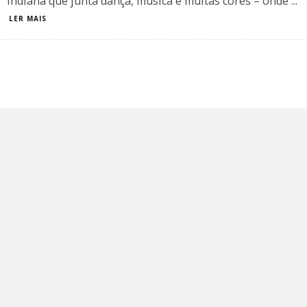
indiana que junta dança, música e muitas cores – onde
...
LER MAIS