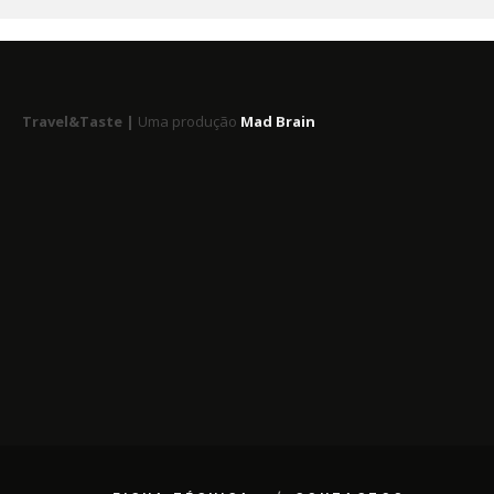
Travel&Taste |
Uma produção
Mad Brain