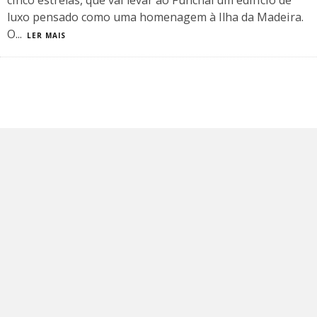
cinco estrelas, que vai levar ao Funchal um edifício de
luxo pensado como uma homenagem à Ilha da Madeira.
O
...
LER MAIS