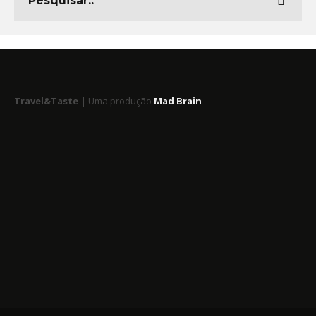
Travel&Taste |
Uma produção
Mad Brain