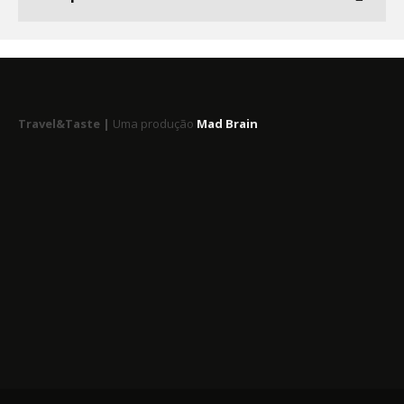
Travel&Taste |
Uma produção
Mad Brain