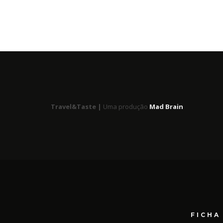
Travel&Taste |
Uma produção
Mad Brain
FICHA