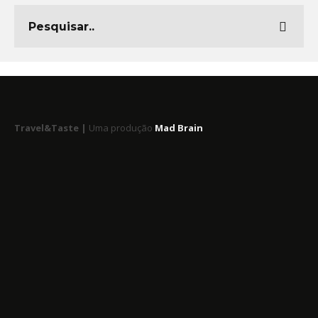
Travel&Taste |
Uma produção
Mad Brain