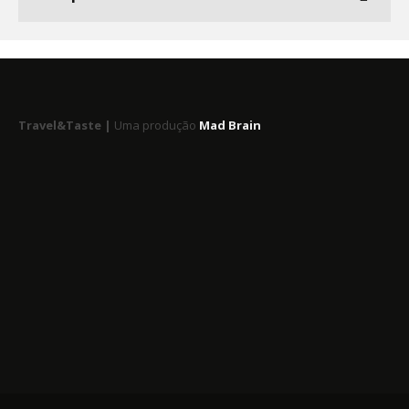
Travel&Taste |
Uma produção
Mad Brain