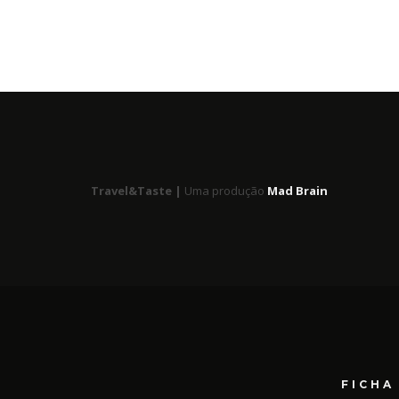
Travel&Taste |
Uma produção
Mad Brain
FICHA