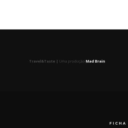
Travel&Taste |
Uma produção
Mad Brain
FICHA