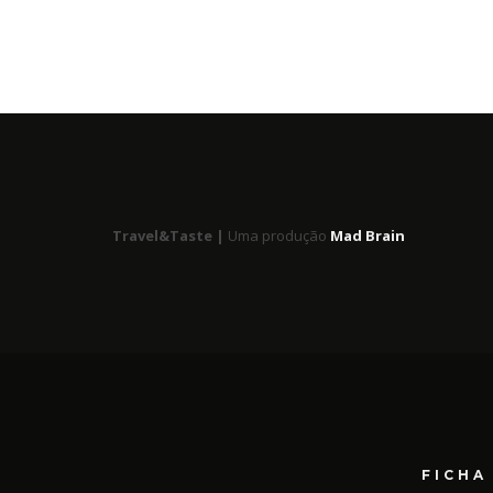
Travel&Taste |
Uma produção
Mad Brain
FICHA