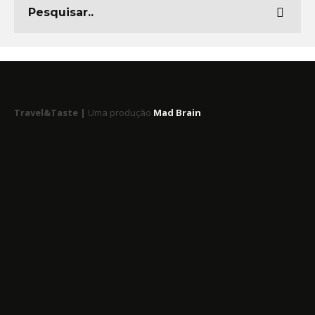
Travel&Taste |
Uma produção
Mad Brain