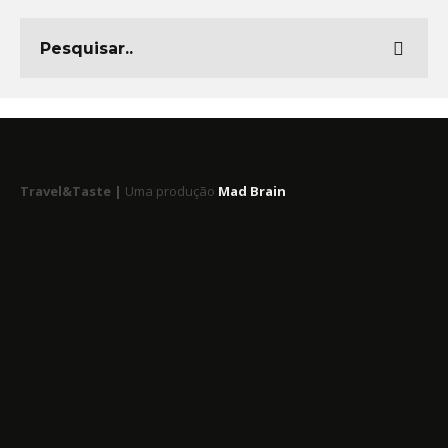
Travel&Taste |
Uma produção
Mad Brain