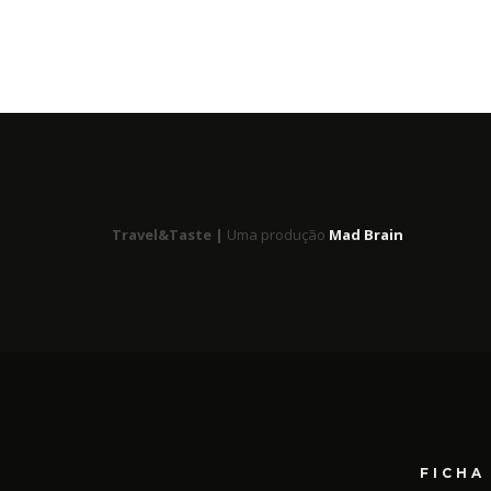
Travel&Taste |
Uma produção
Mad Brain
FICHA