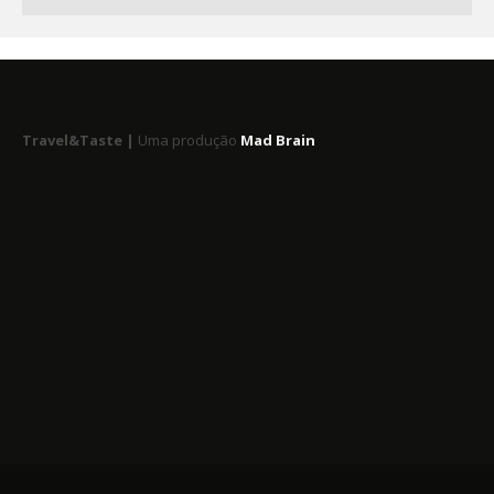
Travel&Taste |
Uma produção
Mad Brain