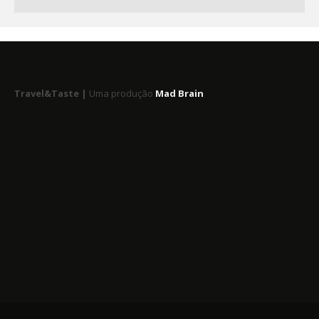
Travel&Taste |
Uma produção
Mad Brain