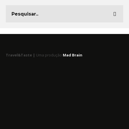
Travel&Taste |
Uma produção
Mad Brain