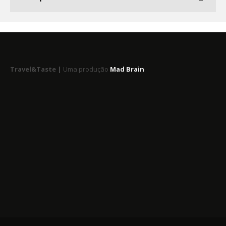
Travel&Taste |
Uma produção
Mad Brain