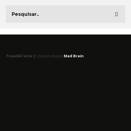
Travel&Taste |
Uma produção
Mad Brain