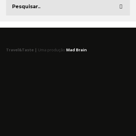
Travel&Taste |
Uma produção
Mad Brain