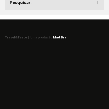
Travel&Taste |
Uma produção
Mad Brain