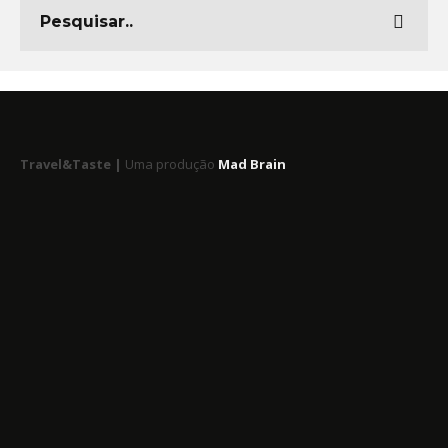
Travel&Taste |
Uma produção
Mad Brain