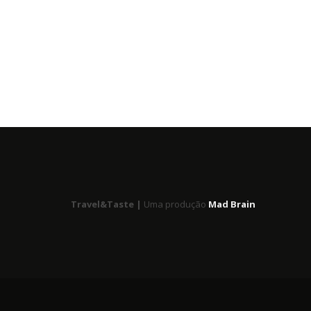
Travel&Taste |
Uma produção
Mad Brain