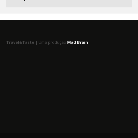
Travel&Taste |
Uma produção
Mad Brain