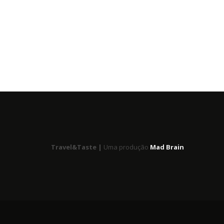
Travel&Taste |
Uma produção
Mad Brain