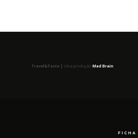
Travel&Taste |
Uma produção
Mad Brain
FICHA