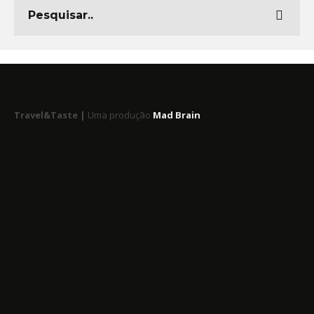
Travel&Taste |
Uma produção
Mad Brain