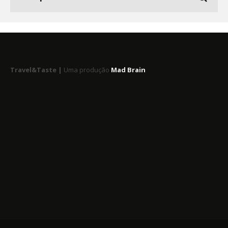
Travel&Taste |
Uma produção
Mad Brain